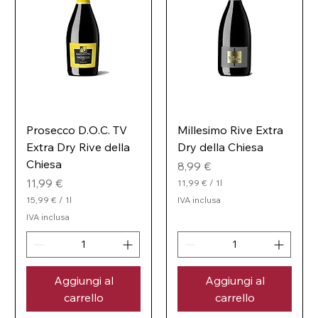
Prosecco D.O.C. TV
Millesimo Rive Extra
Extra Dry Rive della
Dry della Chiesa
Chiesa
Prezzo
8,99 €
Prezzo
11,99 €
11,99 €
/
1l
1
15,99 €
/
1l
IVA inclusa
1
1
IVA inclusa
,
5
9
,
9
9
9
€
p
Aggiungi al
Aggiungi al
€
e
p
carrello
carrello
r
e
1
r