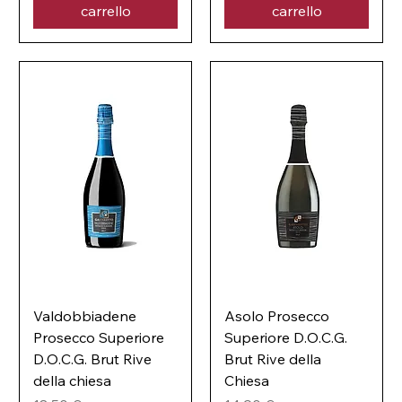
p
carrello
carrello
r
e
1
r
l
1
i
l
t
i
r
t
o
r
o
Valdobbiadene
Asolo Prosecco
Prosecco Superiore
Superiore D.O.C.G.
D.O.C.G. Brut Rive
Brut Rive della
della chiesa
Chiesa