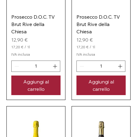
Prosecco D.O.C. TV
Prosecco D.O.C. TV
Brut Rive della
Brut Rive della
Chiesa
Chiesa
Prezzo
Prezzo
12,90 €
12,90 €
17,20 €
/
1l
17,20 €
/
1l
1
1
IVA inclusa
IVA inclusa
7
7
,
,
2
2
0
0
Aggiungi al
Aggiungi al
€
€
p
p
carrello
carrello
e
e
r
r
1
1
l
l
i
i
t
t
r
r
o
o