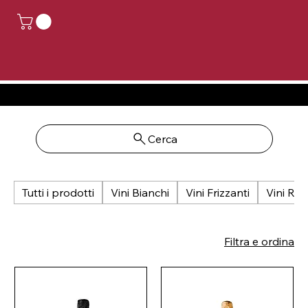
CHIUSO PER FERIE, GLI ORDINI EFFETTUATI DAL 14 AGOSTO AL 24 AGOSTO SARANNO EVASI DAL 25 AGOSTO
Cerca
Tutti i prodotti
Vini Bianchi
Vini Frizzanti
Vini Ros
Filtra e ordina