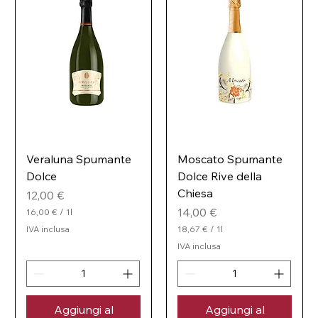
Veraluna Spumante
Moscato Spumante
Dolce
Dolce Rive della
Chiesa
Prezzo
12,00 €
Prezzo
14,00 €
16,00 €
/
1l
1
IVA inclusa
18,67 €
/
1l
6
1
,
IVA inclusa
8
0
,
0
6
7
€
p
Aggiungi al
Aggiungi al
€
e