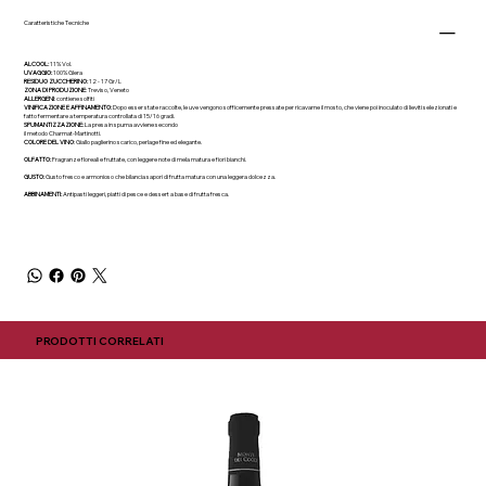
Caratteristiche Tecniche
ALCOOL:
11% Vol.
UVAGGIO:
100% Glera
RESIDUO ZUCCHERINO:
12 - 17 Gr/L
ZONA DI PRODUZIONE
: Treviso, Veneto
ALLERGENI
: contiene solfiti
VINIFICAZIONE E AFFINAMENTO:
Dopo esser state raccolte, le uve vengono sofficemente pressate per ricavarne il mosto, che viene poi inoculato di lieviti selezionati e
fatto fermentare a temperatura controllata di 15/16 gradi.
SPUMANTIZZAZIONE:
La presa in spuma avviene secondo
il metodo Charmat-Martinotti.
COLORE DEL VINO
: Giallo paglierino scarico, perlage fine ed elegante.
OLFATTO:
Fragranze floreali e fruttate, con leggere note di mela matura e fiori bianchi.
GUSTO:
Gusto fresco e armonioso che bilancia sapori di frutta matura con una leggera dolcezza.
ABBINAMENTI:
Antipasti leggeri, piatti di pesce e dessert a base di frutta fresca.
PRODOTTI CORRELATI