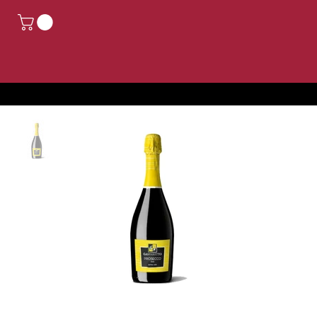
CHIUSO PER FERIE, GLI ORDINI EFFETTUATI DAL 14 AGOSTO AL 24 AGOSTO SARANNO EVASI DAL 25 AGOSTO