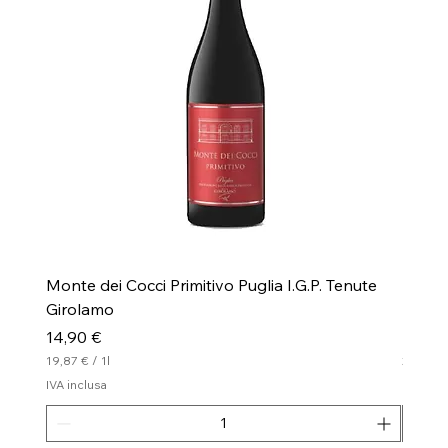
Monte dei Cocci Primitivo Puglia I.G.P. Tenute
Monte 
Girolamo
I.G.P.
Prezzo
Prezz
14,90 €
16,00
19,87 €
/
1l
21,33 €
1
2
IVA inclusa
IVA incl
9
1
,
,
8
3
7
3