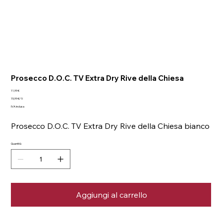
Prosecco D.O.C. TV Extra Dry Rive della Chiesa
Prezzo
11,99 €
15,99 €
15,99 €/1l
per
IVA inclusa
1
litro
Prosecco D.O.C. TV Extra Dry Rive della Chiesa bianco
Quantità
Aggiungi al carrello