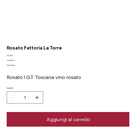
Rosato Fattoria La Torre
Prezzo
18,00 €
24,00 €
24,00 €/1l
per
IVA inclusa
1
litro
Rosato I.G.T. Toscana vino rosato
Quantità
Aggiungi al carrello