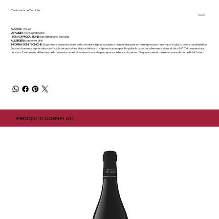
Caratteristiche Tecniche
ALCOOL
: 13% vol
UVAGGIO
: 100% Sangiovese
ZONA DI PRODUZIONE
: San Gimignano, Toscana
ALLERGENI
: contiene solfiti
INFORMAZIONI TECNICHE:
Qualche ora di macerazione delle uve intere in pressa a bassa temperatura per estrarre i precursori aromatici e il giusto colore caratteristico.
Successivamente la pressatura soffice, la decantazione statica del mosto e il primo travaso per illimpidire il succo, poi la fermentazione alcolica 16°C di temperatura
per circa 2 settimane. Al termine della fermentazione il vino viene travasato per separare le fecce più pesanti. Segue un periodo di elevazione sulle fecce fini di 5 mesi.
PRODOTTI CORRELATI