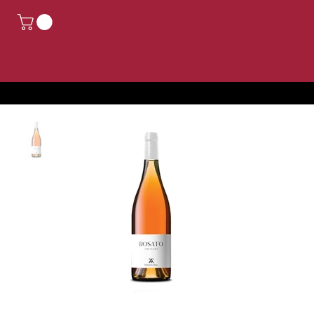
CHIUSO PER FERIE, GLI ORDINI EFFETTUATI DAL 14 AGOSTO AL 24 AGOSTO SARANNO EVASI DAL 25 AGOSTO