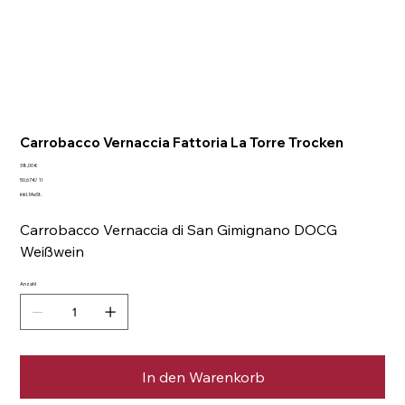
Carrobacco Vernaccia Fattoria La Torre Trocken
Preis
38,00 €
50,67 €
50,67 €/ 1l
pro
inkl. MwSt.
1
Liter
Carrobacco Vernaccia di San Gimignano DOCG
Weißwein
Anzahl
In den Warenkorb