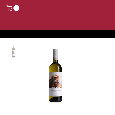
Wegen Feiertagen geschlossen. Bestellungen, die vom 14. bis 24. August eingehen, werden ab dem 25. August bearbeitet.