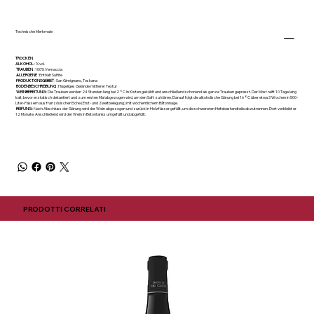
Technische Merkmale
TROCKEN
ALKOHOL
: % vol.
TRAUBEN
: 100% Vernaccia
ALLERGENE
: Enthält Sulfite
PRODUKTIONSGEBIET
: San Gimignano, Toskana
BODENBESCHREIBUNG
: Hügeliges Gelände mittlerer Textur
WEINBEREITUNG
: Die Trauben werden 24 Stunden lang bei 2 °C in Kisten gekühlt und anschließend schonend als ganze Trauben gepresst. Der Most reift 10 Tage lang
kalt, bevor er statisch dekantiert und zum ersten Mal abgezogen wird, um den Saft zu klären. Darauf folgt die alkoholische Gärung bei 16 °C über etwa 3 Wochen in 500-
Liter-Fässern aus französischer Eiche (Erst- und Zweitbelegung) mit wöchentlichem Bâtonnage.
REIFUNG
: Nach Abschluss der Gärung wird der Wein abgezogen und zurück in Holzfässer gefüllt, um die schwereren Hefebestandteile abzutrennen. Dort verbleibt er
12 Monate. Anschließend wird der Wein in Betontanks umgefüllt und abgefüllt.
PRODOTTI CORRELATI