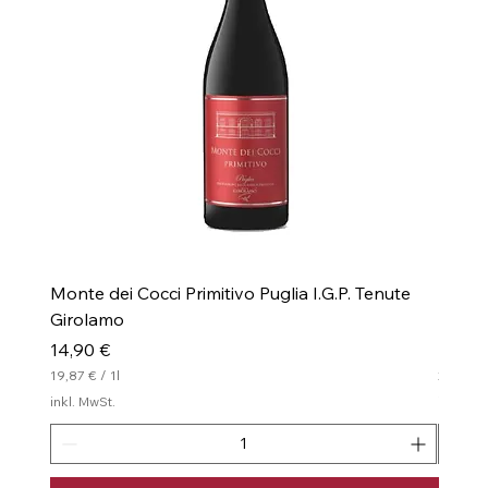
Monte dei Cocci Primitivo Puglia I.G.P. Tenute
Monte 
Girolamo
I.G.P.
Preis
Preis
14,90 €
16,00
19,87 €
/
1l
21,33 €
1
2
inkl. MwSt.
inkl. Mw
9
1
,
,
8
3
7
3