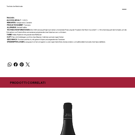
Technische Merkmale
TROCKEN
ALKOHOLGEHALT
: 12,50 %
REBSORTEN
: Sangiovese, Canaiolo
PRODUKTIONSGEBIET
: Toskana
ALLERGENE
: Enthält Sulfite
TECHNISCHE INFORMATIONEN:
Die Vinifizierung erfolgt nach einer schonenden Pressung der Trauben. Der Most mazeriert 1–2 Wochen lang auf den Schalen, um die
Extraktion von Farbstoffen und anderen polyphenolischen Substanzen zu fördern.
FARBE:
Helles Rubinrot mit granatroten Reflexen
DUFT:
Fein, mit Anklängen von Kirschen, Beeren, Veilchen und würzigen Noten
GESCHMACK:
Trocken und frisch, mit gutem Körper und angenehmen Tanninen
SPEISEEMPFEHLUNGEN:
Jung passt er hervorragend zu würzigen Gerichten, insbesondere zu traditionellen toskanischen Spezialitäten.
PRODOTTI CORRELATI