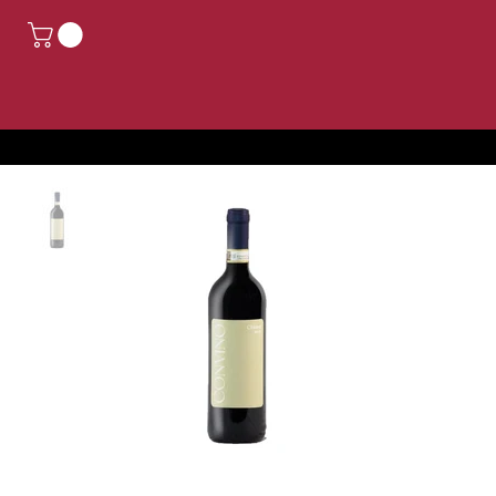
Wegen Feiertagen geschlossen. Bestellungen, die vom 14. bis 24. August eingehen, werden ab dem 25. August bearbeitet.