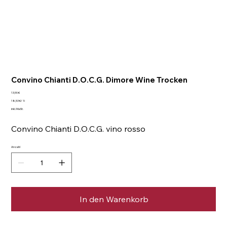
Convino Chianti D.O.C.G. Dimore Wine Trocken
Preis
13,90 €
18,53 €
18,53 €/ 1l
pro
inkl. MwSt.
1
Liter
Convino Chianti D.O.C.G. vino rosso
Anzahl
In den Warenkorb