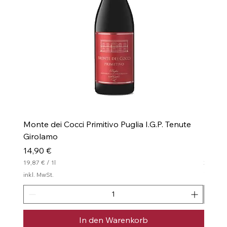
Monte dei Cocci Primitivo Puglia I.G.P. Tenute
Monte 
Girolamo
I.G.P.
Preis
Preis
14,90 €
16,00
19,87 €
/
1l
21,33 €
1
2
inkl. MwSt.
inkl. Mw
9
1
,
,
8
3
7
3
In den Warenkorb
€
€