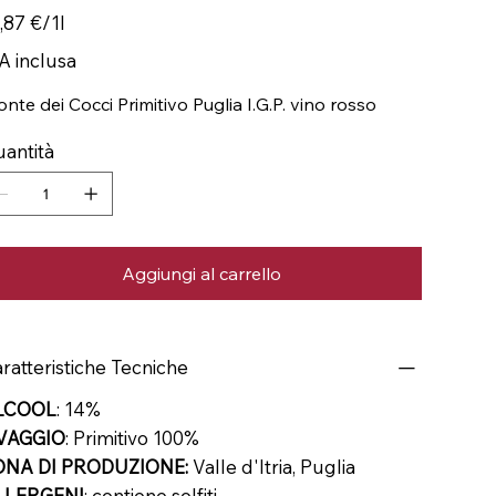
87 €
,87 €/1l
A inclusa
nte dei Cocci Primitivo Puglia I.G.P. vino rosso
antità
Aggiungi al carrello
ratteristiche Tecniche
LCOOL
: 14%
VAGGIO
: Primitivo 100%
ONA DI PRODUZIONE:
Valle d'Itria, Puglia
LLERGENI
: contiene solfiti