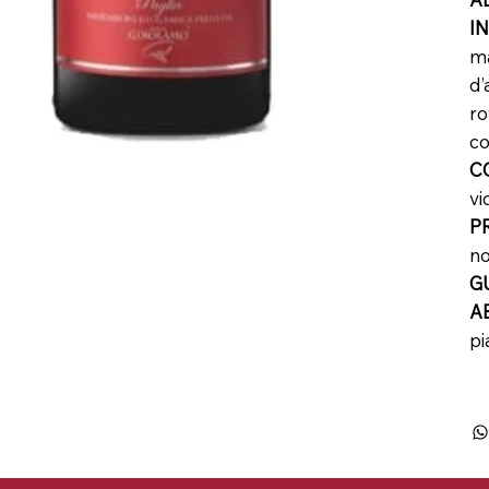
I
ma
d’
ro
co
C
vi
P
no
G
A
pi