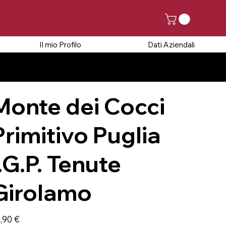
Il mio Profilo
Dati Aziendali
5 AGOSTO
Monte dei Cocci
Primitivo Puglia
I.G.P. Tenute
Girolamo
zzo
,90 €