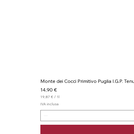
Monte dei Cocci Primitivo Puglia I.G.P. Te
Prezzo
14,90 €
19,87 €
/
1l
1
IVA inclusa
9
,
8
7
€