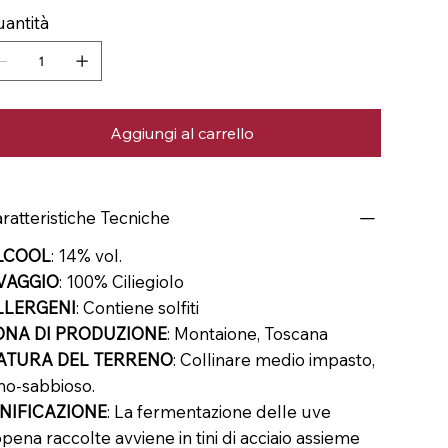
antità
Aggiungi al carrello
ratteristiche Tecniche
LCOOL
: 14% vol.
VAGGIO
: 100% Ciliegiolo
LLERGENI
: Contiene solfiti
ONA DI PRODUZIONE
: Montaione, Toscana
ATURA DEL TERRENO
: Collinare medio impasto,
mo-sabbioso.
INIFICAZIONE
: La fermentazione delle uve
pena raccolte avviene in tini di acciaio assieme