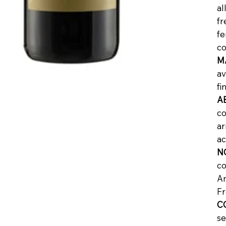
al
fr
fe
co
M
av
fi
A
co
ar
ac
N
co
Am
Fr
C
se