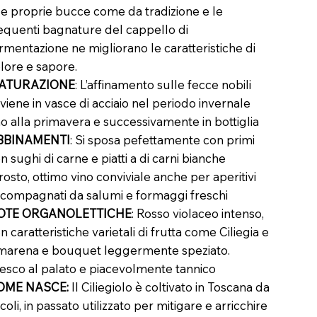
le proprie bucce come da tradizione e le
equenti bagnature del cappello di
rmentazione ne migliorano le caratteristiche di
lore e sapore.
ATURAZIONE
: L’affinamento sulle fecce nobili
viene in vasce di acciaio nel periodo invernale
no alla primavera e successivamente in bottiglia
BBINAMENTI
: Si sposa pefettamente con primi
n sughi di carne e piatti a di carni bianche
rosto, ottimo vino conviviale anche per aperitivi
compagnati da salumi e formaggi freschi
OTE ORGANOLETTICHE
: Rosso violaceo intenso,
n caratteristiche varietali di frutta come Ciliegia e
arena e bouquet leggermente speziato.
esco al palato e piacevolmente tannico
OME NASCE:
Il Ciliegiolo è coltivato in Toscana da
coli, in passato utilizzato per mitigare e arricchire