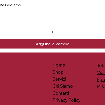
nute Girolamo
Aggiungi al carrello
Home
Tel.
Shop
Via 
Servizi
Ego
Chi Siamo
P.IV
Contatti
Privacy Policy