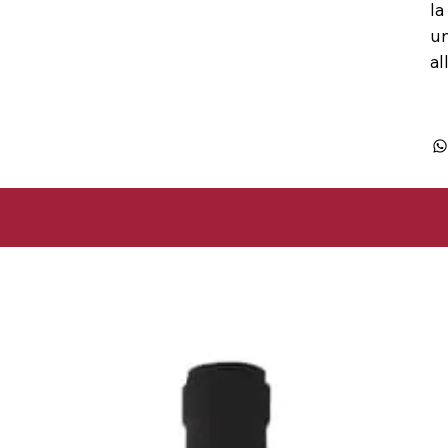
la
un
al