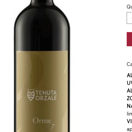
Qu
Ca
A
U
A
Z
N
li
V
ap