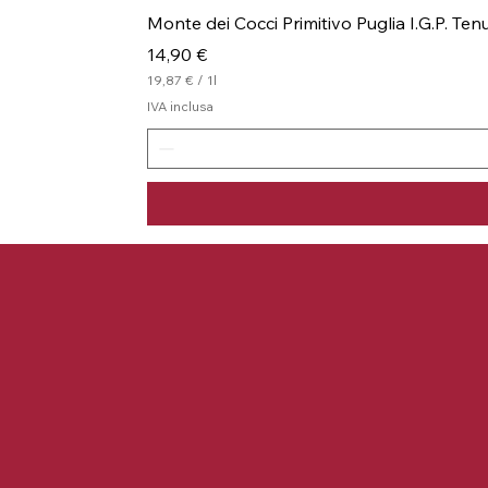
Monte dei Cocci Primitivo Puglia I.G.P. Te
Prezzo
14,90 €
19,87 €
/
1l
1
IVA inclusa
9
,
8
7
€
p
e
r
1
l
i
t
r
o