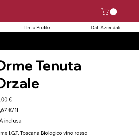
Il mio Profilo
Dati Aziendali
5 AGOSTO
Orme Tenuta
Orzale
zzo
,00 €
67 €
,67 €/1l
A inclusa
me I.G.T. Toscana Biologico vino rosso