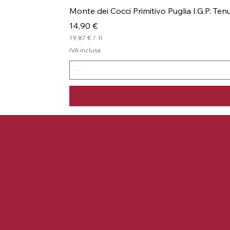
Monte dei Cocci Primitivo Puglia I.G.P. Te
Prezzo
14,90 €
19,87 €
/
1l
1
IVA inclusa
9
,
8
7
€
p
e
r
1
l
i
t
r
o