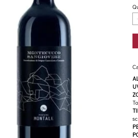
Qu
Ca
A
U
Z
To
T
sc
P
P