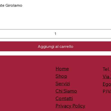
nute Girolamo
Aggiungi al carrello
Home
Tel.
Shop
Via 
Servizi
Ego
Chi Siamo
P.IV
Contatti
Privacy Policy