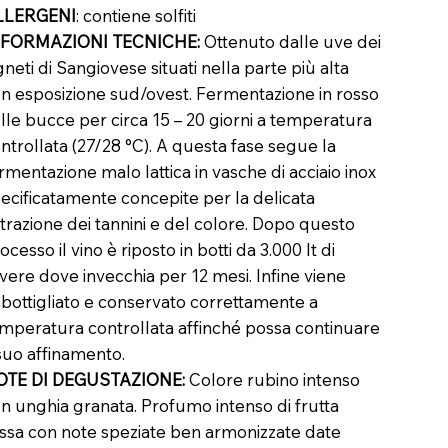
LLERGENI
: contiene solfiti
NFORMAZIONI
TECNICHE:
Ottenuto dalle uve dei
gneti di Sangiovese situati nella parte più alta
n esposizione sud/ovest. Fermentazione in rosso
lle bucce per circa 15 – 20 giorni a temperatura
ntrollata (27/28 °C). A questa fase segue la
rmentazione malo lattica in vasche di acciaio inox
ecificatamente concepite per la delicata
trazione dei tannini e del colore. Dopo questo
ocesso il vino è riposto in botti da 3.000 lt di
vere dove invecchia per 12 mesi. Infine viene
bottigliato e conservato correttamente a
mperatura controllata affinché possa continuare
 suo affinamento.
OTE DI DEGUSTAZIONE:
Colore rubino intenso
n unghia granata. Profumo intenso di frutta
ssa con note speziate ben armonizzate date