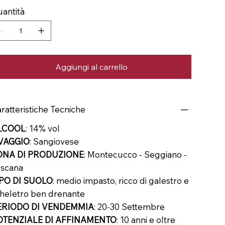
antità
Aggiungi al carrello
ratteristiche Tecniche
LCOOL
: 14% vol
VAGGIO
: Sangiovese
ONA DI PRODUZIONE
: Montecucco - Seggiano -
scana
IPO DI SUOLO
: medio impasto, ricco di galestro e
heletro ben drenante
ERIODO DI VENDEMMIA
: 20-30 Settembre
OTENZIALE DI AFFINAMENTO
: 10 anni e oltre