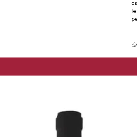
da
le
pe