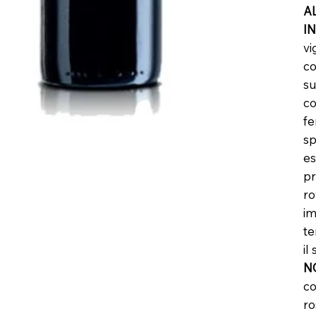
A
I
vi
co
su
co
fe
sp
es
pr
ro
im
te
il
N
co
ro