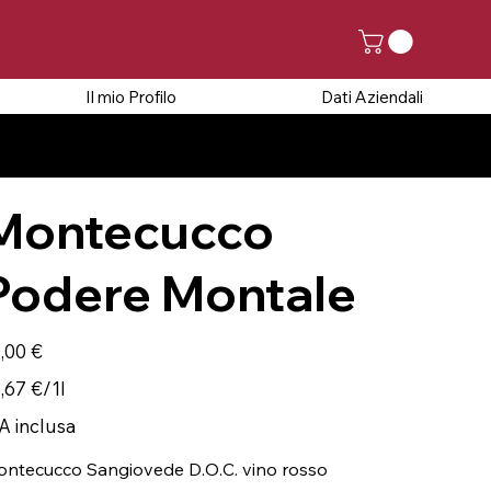
Il mio Profilo
Dati Aziendali
5 AGOSTO
Montecucco
Podere Montale
zzo
,00 €
67 €
,67 €/1l
A inclusa
ntecucco Sangiovede D.O.C. vino rosso